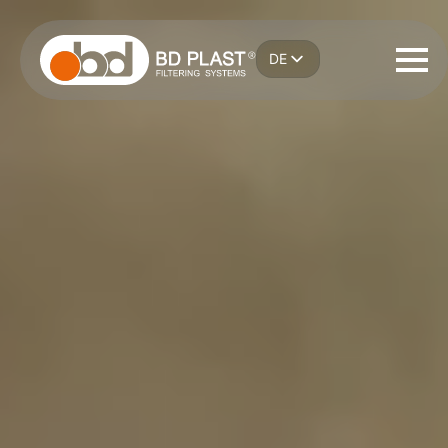
Zum
Hauptinhalt
DE
springen
IT
EN
ES
FR