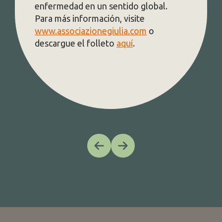
al.
misión de la sociedad es puramente
social: «Queremos brindar la
oportunidad de practicar el magnífic
juego del baloncesto a tantas niñas 
niños como sea posible en la ciudad 
Bondeno y sus alrededores». Para
obtener más información, visite el si
web
www.matildebasket.com
.