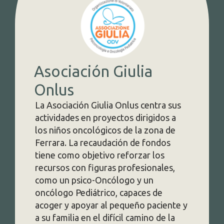
Matilde Basket
Bondeno
ra sus
Desde 1971, Matilde Basket Bonde
dos a
ha sido el punto de referencia para e
a de
baloncesto en Bondeno. Junto a un
dos
sector juvenil que ha producido en l
os
últimos años algunos jóvenes
les,
talentosos y ha permitido que much
niños y adolescentes crezcan y se
e
diviertan aprendiendo a jugar, se
iente y
encuentra la actividad del equipo
de la
senior, cada vez más ambicioso. La