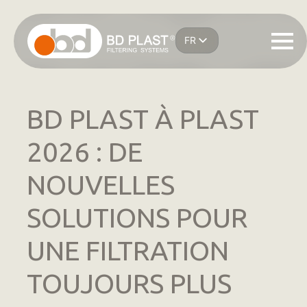
Passer
au
FR
contenu
IT
principal
EN
ES
DE
BD PLAST À PLAST
2026 : DE
NOUVELLES
SOLUTIONS POUR
UNE FILTRATION
TOUJOURS PLUS