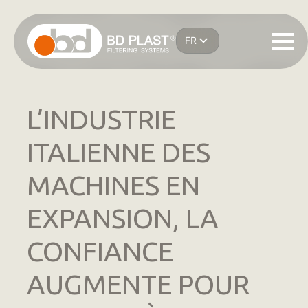
Passer
au
FR
contenu
IT
principal
EN
ES
DE
L’INDUSTRIE
ITALIENNE DES
MACHINES EN
EXPANSION, LA
CONFIANCE
AUGMENTE POUR