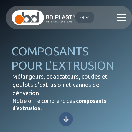
Passer
au
FR
contenu
IT
principal
EN
ES
DE
COMPOSANTS
POUR L’EXTRUSION
Mélangeurs, adaptateurs, coudes et
goulots d’extrusion et vannes de
dérivation
Notre offre comprend des
composants
d’extrusion.