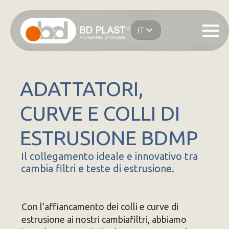
Salta
al
IT
contenuto
EN
principale
ES
DE
FR
ADATTATORI,
CURVE E COLLI DI
ESTRUSIONE BDMP
Il collegamento ideale e innovativo tra
cambia filtri e teste di estrusione.
Con l’affiancamento dei colli e curve di
estrusione ai nostri cambiafiltri, abbiamo