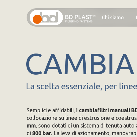
Salta
al
Chi siamo
contenuto
principale
CAMBIAF
La scelta essenziale, per line
Semplici e affidabili,
i cambiafiltri manuali B
collocazione su linee di estrusione e coestru
mm
, sono dotati di un sistema di tenuta auto 
di
800 bar
. La leva di azionamento, manovrabil