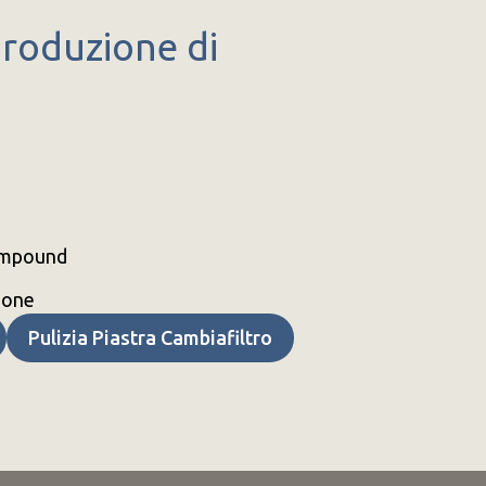
 produzione di
compound
zione
Pulizia Piastra Cambiafiltro