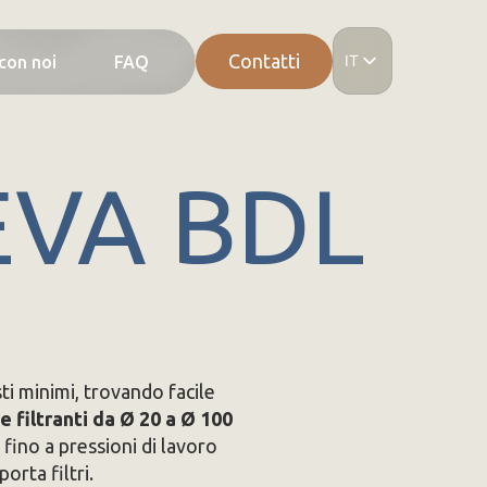
Contatti
IT
con noi
FAQ
EN
ES
DE
FR
EVA BDL
sti minimi, trovando facile
e filtranti da Ø 20 a Ø 100
 fino a pressioni di lavoro
orta filtri.