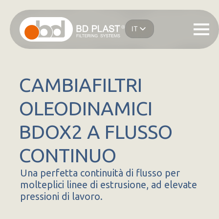
Salta
al
IT
contenuto
EN
principale
ES
DE
FR
CAMBIAFILTRI
OLEODINAMICI
BDOX2 A FLUSSO
CONTINUO
Una perfetta continuità di flusso per
molteplici linee di estrusione, ad elevate
pressioni di lavoro.