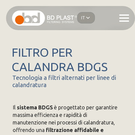
Salta
al
IT
contenuto
EN
principale
ES
DE
FR
FILTRO PER
CALANDRA BDGS
Tecnologia a filtri alternati per linee di
calandratura
Il
sistema BDGS
è progettato per garantire
massima efficienza e rapidità di
manutenzione nei processi di calandratura,
offrendo una
filtrazione affidabile e