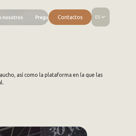
Contactos
ES
n nosotros
Preguntas frecuentes
IT
EN
DE
FR
caucho, así como la plataforma en la que las
l.