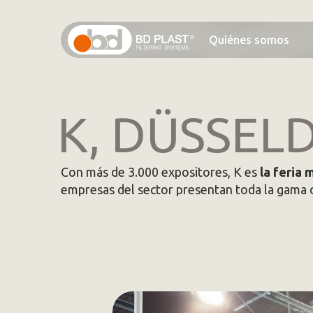
Saltar
al
Quiénes somos
contenido
principal
K, DÜSSELD
Con más de 3.000 expositores, K es
la feria
empresas del sector presentan toda la gama de
Saltar carrusel