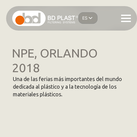
Saltar
al
ES
contenido
IT
principal
EN
DE
FR
NPE, ORLANDO
2018
Una de las ferias más importantes del mundo
dedicada al plástico y a la tecnología de los
materiales plásticos.
Saltar carrusel